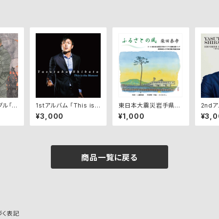
グル「N
1stアルバム 「This is t
東日本大震災岩手県オ
2ndア
〜超絶の
he Moment/時が来
リジナル復興ソング「ふ
d’am
¥3,000
¥1,000
¥3,
た」
るさとの風」
商品一覧に戻る
づく表記