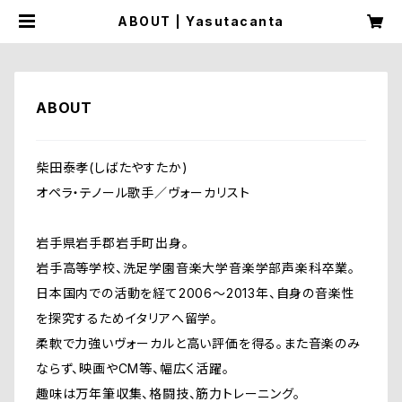
ABOUT | Yasutacanta
ABOUT
柴田泰孝(しばたやすたか)
オペラ・テノール歌手／ヴォーカリスト
岩手県岩手郡岩手町出身。
岩手高等学校、洗足学園音楽大学音楽学部声楽科卒業。
日本国内での活動を経て2006～2013年、自身の音楽性
を探究するためイタリアへ留学。
柔軟で力強いヴォーカルと高い評価を得る。また音楽のみ
ならず、映画やCM等、幅広く活躍。
趣味は万年筆収集、格闘技、筋力トレーニング。